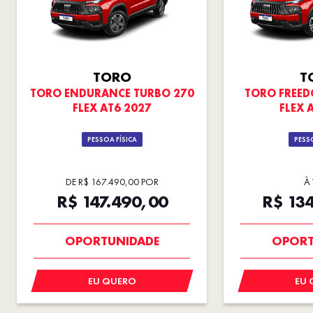
TORO
T
TORO ENDURANCE TURBO 270
TORO FREED
FLEX AT6 2027
FLEX 
PESSOA FÍSICA
PESSO
DE R$ 167.490,00 POR
À 
R$ 147.490,00
R$ 13
SUPERVALORIZAÇÃO DO
SUPERVAL
USADO
U
OPORTUNIDADE
OPORT
EU QUERO
EU 