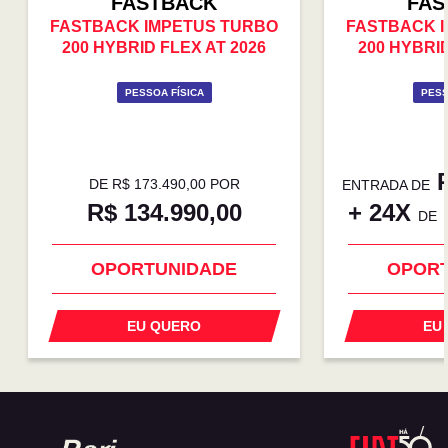
FASTBACK
FAS
FASTBACK IMPETUS TURBO
FASTBACK 
200 HYBRID FLEX AT 2026
200 HYBRID
PESSOA FÍSICA
PESS
R
DE R$ 173.490,00 POR
ENTRADA DE
R$ 134.990,00
+ 24X
DE
OPORTUNIDADE
OPORT
EU QUERO
EU