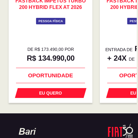
FASTBACK IMPETUS TURBO
FASTBACK 
200 HYBRID FLEX AT 2026
200 HYBRID
PESSOA FÍSICA
PESS
R
DE R$ 173.490,00 POR
ENTRADA DE
R$ 134.990,00
+ 24X
DE
OPORTUNIDADE
OPORT
EU QUERO
EU